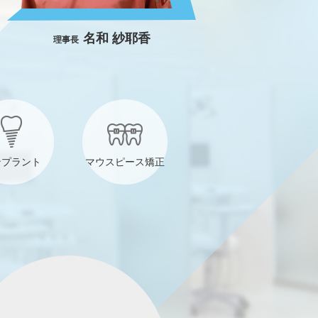
名和 紗耶香
理事長
ンプラント
マウスピース矯正