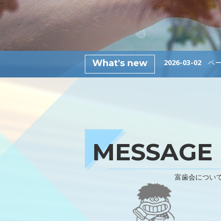
一般歯科
予防
What's new
2026-03-02
ベ
インプラント
富歯会について
職員採用
MESSAGE
お知らせ
お問い合わせ
富歯会につい