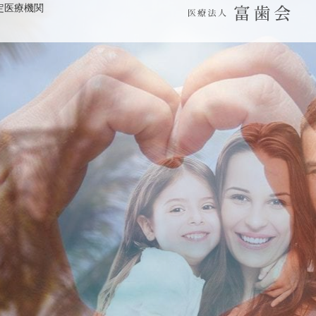
定医療機関
WEB予約 初診の方はこちら
パンジョ診療所
川上歯科あべの診療所
デンタルラボ