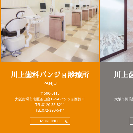
川上歯科パンジョ診療所
川上
PANJO
〒590-0115
大阪府堺市南区茶山台1-2-4 パンジョ西館3F
大阪市阿倍野
TEL.0120-33-8211
TEL.072-290-6411
MORE INFO