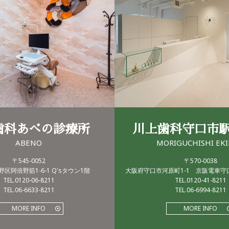
歯科あべの診療所
川上歯科守口市
ABENO
MORIGUCHISHI EK
〒545-0052
〒570-0038
区阿倍野筋1-6-1 Q'sタウン1階
大阪府守口市河原町1-1 京阪電車
TEL.0120-06-8211
TEL.0120-41-8211
TEL.06-6633-8211
TEL.06-6994-8211
MORE INFO
MORE INFO