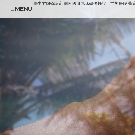
厚生労働省認定 歯科医師臨床研修施設 労災保険 指
MENU
あべの診療所
HOME
医院の紹介
川上歯科パンジョ診療所
川上歯科守口市駅診療所
当院の治療