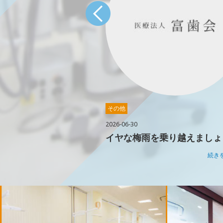
その他
2026-06-30
夕です！
イヤな梅雨を乗り越えましょ
続きを読む →
続き