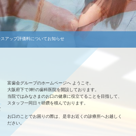
歯周病
ホワイトニング
ースアップ評価料についてお知らせ
マウスピース矯正
ドクター紹介
ブログ
富歯会グループのホームページへ ようこそ。
よくある質問
大阪府下で3軒の歯科医院を開設しております。
当院ではみなさまのお口の健康に役立てることを目指して、
スタッフ一同日々研鑽を積んでおります。
訪問診療について
て
お口のことでお困りの際は、是非お近くの診療所へお越しく
ださい。