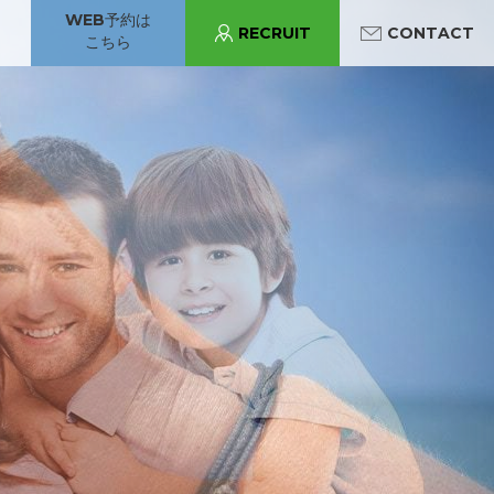
WEB予約は
RECRUIT
CONTACT
こちら
パンジョ診療所
守口市駅診療所
あべの診療所
守口市駅診療所