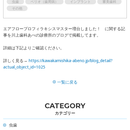
虫歯
ペリオ（歯周病）
インプラント
審美歯科
一般歯科
歯周病
その他
予防
ホワイトニング
エアフロープロフィラキシスマスター増台しました！ に関する記
事を川上歯科あべの診療所のブログで掲載してます。
インプラント
マウスピース矯正
詳細は下記よりご確認ください。
富歯会について
ドクター紹介
詳しく見る→
https://kawakamishika-abeno.jp/blog_detail?
actual_object_id=1025
職員採用
ブログ
一覧に戻る
お知らせ
よくある質問
お問い合わせ
訪問診療について
CATEGORY
カテゴリー
虫歯