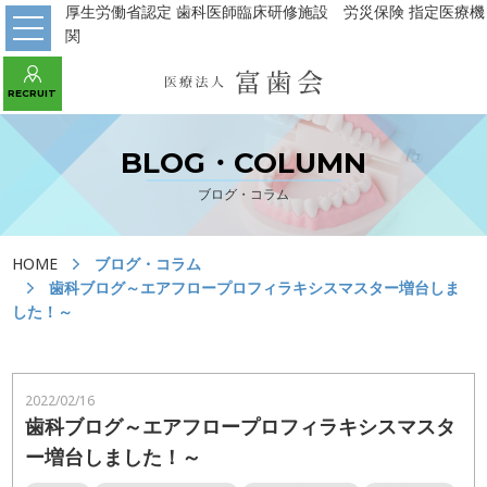
厚生労働省認定 歯科医師臨床研修施設 労災保険 指定医療機
関
WEB予約 初診の方はこちら
RECRUIT
あべの診療所
パンジョ診療所
守口市駅診療所
BLOG・COLUMN
ブログ・コラム
HOME
HOME
ブログ・コラム
医院の紹介
歯科ブログ～エアフロープロフィラキシスマスター増台しま
した！～
川上歯科パンジョ診療所
川上歯科あべの診療所
2022/02/16
川上歯科守口市駅診療所
デンタルラボ
歯科ブログ～エアフロープロフィラキシスマスタ
ー増台しました！～
当院の治療