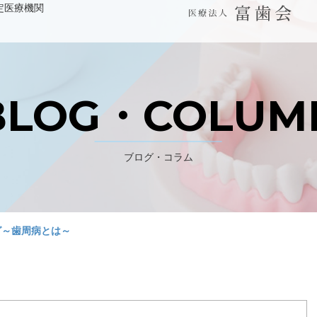
定医療機関
WEB予約 初診の方はこちら
BLOG・COLUM
パンジョ診療所
ブログ・コラム
川上歯科あべの診療所
グ～歯周病とは～
デンタルラボ