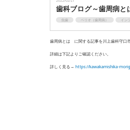
2022/02/21
歯科ブログ～歯周病と
一般歯科
虫歯
ペリオ（歯周病）
イン
予防
インプラント
歯周病とは に関する記事を川上歯科守口
富歯会について
詳細は下記よりご確認ください。
詳しく見る→
https://kawakamishika-morig
職員採用
お知らせ
お問い合わせ