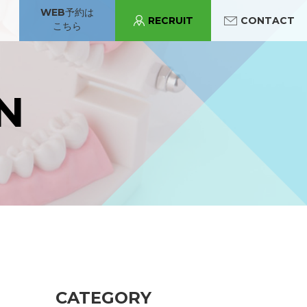
WEB予約は
RECRUIT
CONTACT
こちら
パンジョ診療所
守口市駅診療所
あべの診療所
N
守口市駅診療所
CATEGORY