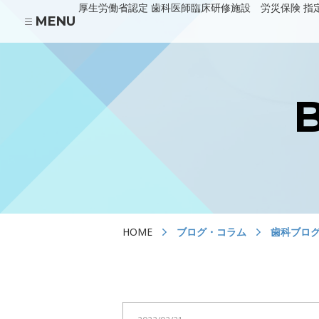
厚生労働省認定 歯科医師臨床研修施設 労災保険 指
MENU
あべの診療所
HOME
医院の紹介
川上歯科パンジョ診療所
HOME
ブログ・コラム
歯科ブロ
川上歯科守口市駅診療所
当院の治療