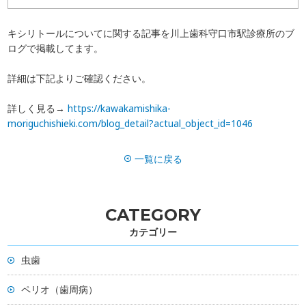
一般歯科
歯周病
キシリトールについてに関する記事を川上歯科守口市駅診療所のブ
ログで掲載してます。
予防
ホワイトニング
詳細は下記よりご確認ください。
インプラント
マウスピース矯正
詳しく見る→
https://kawakamishika-
moriguchishieki.com/blog_detail?actual_object_id=1046
富歯会について
ドクター紹介
一覧に戻る
職員採用
ブログ
お知らせ
よくある質問
CATEGORY
カテゴリー
お問い合わせ
訪問診療について
虫歯
ペリオ（歯周病）