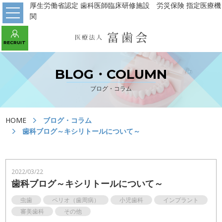
厚生労働省認定 歯科医師臨床研修施設 労災保険 指定医療機
関
WEB予約 初診の方はこちら
RECRUIT
あべの診療所
パンジョ診療所
守口市駅診療所
BLOG・COLUMN
ブログ・コラム
HOME
HOME
ブログ・コラム
医院の紹介
歯科ブログ～キシリトールについて～
川上歯科パンジョ診療所
川上歯科あべの診療所
2022/03/22
歯科ブログ～キシリトールについて～
川上歯科守口市駅診療所
デンタルラボ
虫歯
ペリオ（歯周病）
小児歯科
インプラント
当院の治療
審美歯科
その他