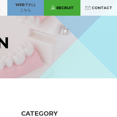
WEB予約は
RECRUIT
CONTACT
こちら
パンジョ診療所
守口市駅診療所
あべの診療所
N
守口市駅診療所
CATEGORY