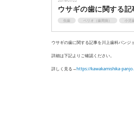
2019/07/22
ウサギの歯に関する記
一般歯科
虫歯
ペリオ（歯周病）
小児
予防
インプラント
ウサギの歯に関する記事を川上歯科パンジ
富歯会について
詳細は下記よりご確認ください。
詳しく見る→
https://kawakamishika-panjo
職員採用
お知らせ
お問い合わせ