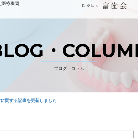
定医療機関
WEB予約 初診の方はこちら
BLOG・COLUM
パンジョ診療所
ブログ・コラム
川上歯科あべの診療所
歯に関する記事を更新しました
デンタルラボ