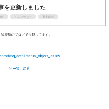
事を更新しました
歯周病
歯科
インプラント
審美歯科
ホワイトニング
マウスピース矯正
ョ診療所のブログで掲載してます。
ドクター紹介
.com/blog_detail?actual_object_id=369
ブログ
一覧に戻る
よくある質問
訪問診療について