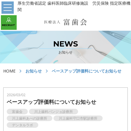
厚生労働省認定 歯科医師臨床研修施設 労災保険 指定医療機
関
WEB予約 初診の方はこちら
RECRUIT
あべの診療所
パンジョ診療所
守口市駅診療所
NEWS
お知らせ
HOME
HOME
お知らせ
ベースアップ評価料についてお知らせ
医院の紹介
川上歯科パンジョ診療所
川上歯科あべの診療所
2026/03/02
ベースアップ評価料についてお知らせ
川上歯科守口市駅診療所
デンタルラボ
富歯会
川上歯科パンジョ診療所
川上歯科あべの診療所
川上歯科守口市駅診療所
当院の治療
デンタルラボ