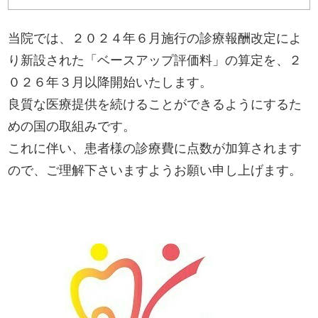
一般歯科
歯周病
当院では、２０２４年６月施行の診療報酬改定によ
予防
ホワイトニング
り新設された「ベースアップ評価料」の算定を、２
０２６年３月以降開始いたします。
インプラント
マウスピース矯正
良質な医療提供を続けることができるようにするた
めの国の取組みです。
富歯会について
ドクター紹介
これに伴い、患者様の診療費に点数が加算されます
職員採用
ブログ
ので、ご理解下さいますようお願い申し上げます。
お知らせ
よくある質問
お問い合わせ
訪問診療について