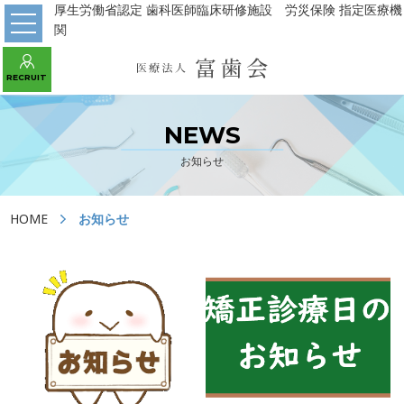
厚生労働省認定 歯科医師臨床研修施設 労災保険 指定医療機
関
WEB予約 初診の方はこちら
RECRUIT
あべの診療所
パンジョ診療所
守口市駅診療所
NEWS
お知らせ
HOME
HOME
お知らせ
医院の紹介
川上歯科パンジョ診療所
川上歯科あべの診療所
川上歯科守口市駅診療所
デンタルラボ
当院の治療