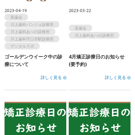
一般歯科
歯周病
2023-04-19
2023-03-22
富歯会
予防
ホワイトニング
川上歯科パンジョ診療所
富歯会
川上歯科あべの診療所
川上歯科あべの診療所
川上歯科守口市駅診療所
インプラント
マウスピース矯正
デンタルラボ
富歯会について
ドクター紹介
ゴールデンウイーク中の診
4月矯正診療日のお知らせ
療について
(要予約)
職員採用
ブログ
詳しく見る
詳しく見る
お知らせ
よくある質問
お問い合わせ
訪問診療について